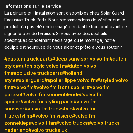
Informations sur le service :
La peinture et l'installation sont disponibles chez Solar Guard
Exclusive Truck Parts. Nous recommandons de vérifier que le
produit n'a pas été endommagé pendant le transport avant de
signer le bon de livraison. Si vous avez des souhaits
spécifiques concernant l'éclairage ou le montage, notre
équipe est heureuse de vous aider et prête à vous soutenir.
#custom truck parts
#deep sunvisor volvo fm
#dutch
style
#dutch style volvo fm
#dutch volvo
fm
#exclusive truckparts
#holland
style
#solarguard
#spoiler lippe volvo fm
#styled volvo
fm
#volvo fm
#volvo fm front spoiler
#volvo fm
parasol
#volvo fm sonnenblende
#volvo fm
spoiler
#volvo fm styling parts
#volvo fm
sunvisor
#volvo fm truckstyle
#volvo fm
truckstyling
#volvo fm visiere
#volvo fm
zonneklep
#volvo titan
#volvo trucks
#volvo trucks
nederland
#volvo trucks uk