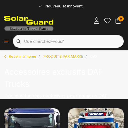
Nouveau et innovant
0
Revenir à home
PRODUITS PAR MARKE
DAF
Accessoires exclusifs DAF
Trucks
Pièces détachées exclusives pour camions DAF.