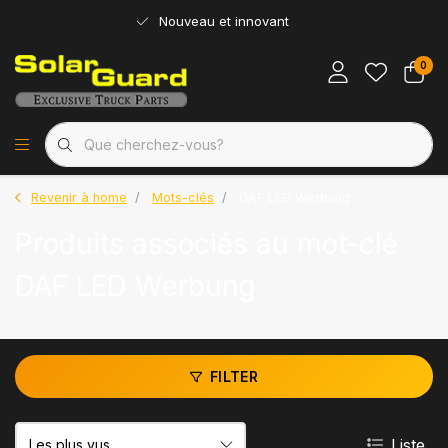
Nouveau et innovant
0
Revenir à home
Mots-clés
DAF LED Werbung
Produits associés au mot-clé
DAF LED Werbung
FILTER
Liste