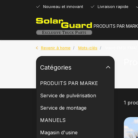
Nouveau et innovant
Livraison rapide
PRODUITS PAR MARK
Revenir à home
Mots-clés
Volvo FM3/ FM4/
Pro
Catégories
PRODUITS PAR MARKE
Service de pulvérisation
1 prod
Service de montage
MANUELS
Magasin d'usine