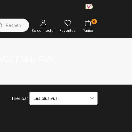
0
Magasin d'usine
Soutien à la clientèle
Se connecter
Favorites
Panier
 FM3/ FM4/ FMX
Trier par