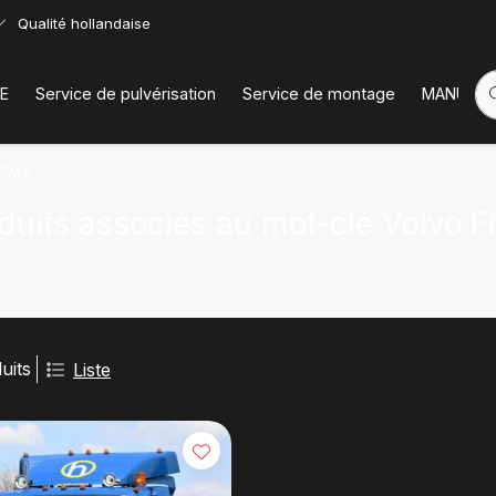
Qualité hollandaise
E
Service de pulvérisation
Service de montage
MANUELS
 FMX
duits associés au mot-clé Volvo
uits
Liste