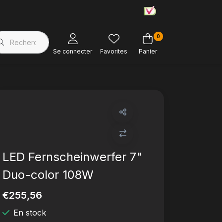
0
Magasin d'usine
Soutien à la clientèle
Se connecter
Favorites
Panier
LED Fernscheinwerfer 7"
Duo-color 108W
€255,56
En stock