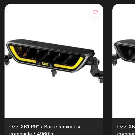
OZZ XB1 P9″ / Barre lumineuse
OZZ XB1
compacte / 4960lm
compact