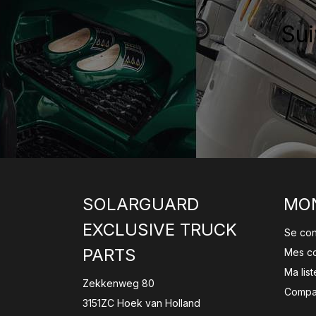
Sui
SOLARGUARD
MO
EXCLUSIVE TRUCK
Se co
PARTS
Mes c
Ma lis
Zekkenweg 80
Compar
3151ZC Hoek van Holland