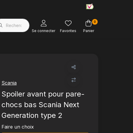
0
Magasin d'usine
Soutien à la clientèle
Se connecter
Favorites
Panier
Scania
Spoiler avant pour pare-
chocs bas Scania Next
Generation type 2
Faire un choix