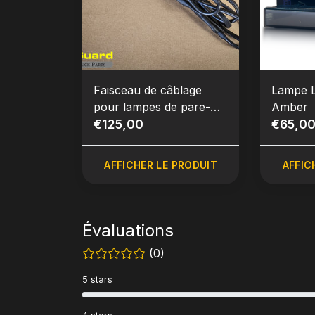
Faisceau de câblage
Lampe 
pour lampes de pare-
Amber
soleil à 5 LED
€125,00
€65,0
AFFICHER LE PRODUIT
AFFIC
Évaluations
(0)
5 stars