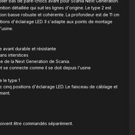
oiler bas de pare-chocs avant pour Scania Next Generation.
tion détaillée qui suit les lignes d'origine. Le type 2 est
tion basse robuste et cohérente. La profondeur est de 11 cm
itions d'éclairage LED. Il s'adapte aux points de montage
'usine.
 avant durable et résistante
ans interstices
ine de la Next Generation de Scania.
t se connecte comme il se doit depuis l'usine
 le type 1
c cinq positions d'éclairage LED. Le faisceau de câblage et
ment.
 doivent être commandés séparément.