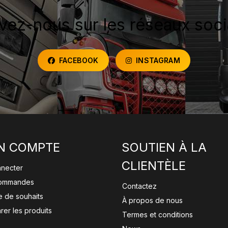
vez-nous sur les réseaux soc
FACEBOOK
INSTAGRAM
N COMPTE
SOUTIEN À LA
CLIENTÈLE
nnecter
ommandes
Contactez
te de souhaits
À propos de nous
er les produits
Termes et conditions