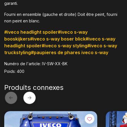
garanti.
Fourni en ensemble (gauche et droite) Doit être peint, fourni
non peint en blanc.
#iveco headlight spoiler
#iveco s-way
booskijkers
#iveco s-way boser blick
#iveco s-way
headlight spoiler
#iveco s-way styling
#iveco s-way
truckstyling
#paupieres de phares iveco s-way
Numéro de l'article: IV-SW-XX-BK
Poids: 400
Produits connexes