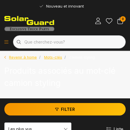
Nouveau et innovant
0
Revenir à home
Mots-clés
camion styling
Produits associés au mot-clé
camion styling
FILTER
Liste