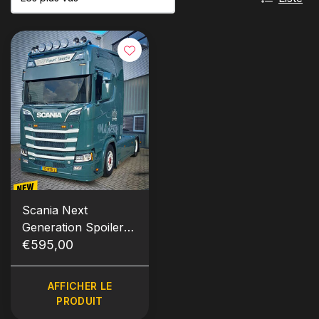
Scania Next
Generation Spoiler
avant haut Type 9
€595,00
AFFICHER LE
PRODUIT