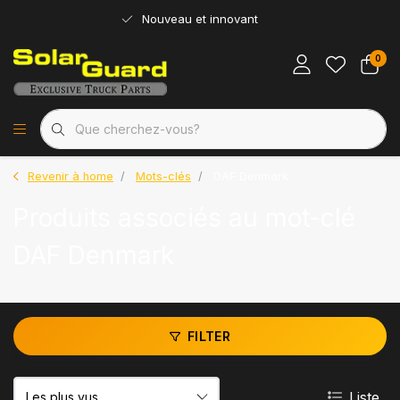
Nouveau et innovant
0
Revenir à home
Mots-clés
DAF Denmark
Produits associés au mot-clé
DAF Denmark
FILTER
Liste