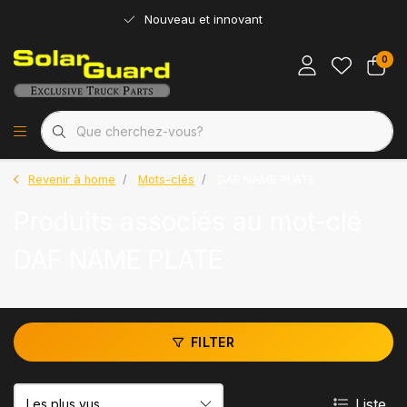
Nouveau et innovant
0
Revenir à home
Mots-clés
DAF NAME PLATE
Produits associés au mot-clé
DAF NAME PLATE
FILTER
Liste