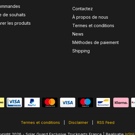
ommandes
Contactez
te de souhaits
À propos de nous
er les produits
Termes et conditions
News
Méthodes de paiement
Shipping
Termes et conditions
|
Disclaimer
|
RSS Feed
right 2026 - Solar Guard Exclusive Truckparts France | Realisatie
InSti