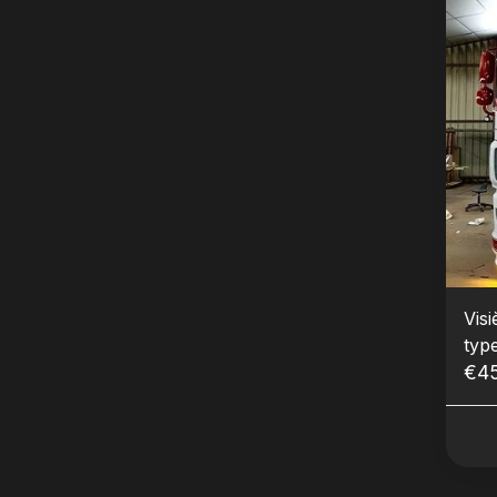
Vis
type
€4