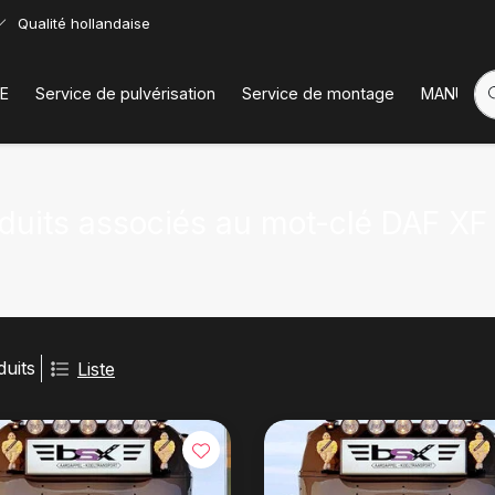
Qualité hollandaise
E
Service de pulvérisation
Service de montage
MANUELS
duits associés au mot-clé DAF XF
duits
Liste