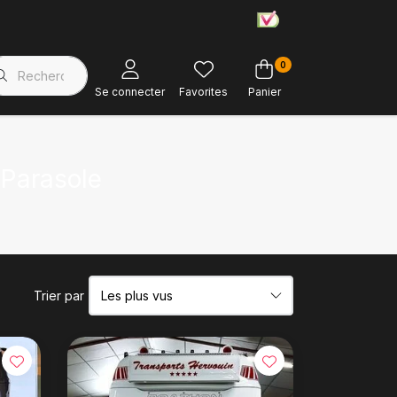
0
Magasin d'usine
Soutien à la clientèle
Se connecter
Favorites
Panier
 Parasole
Trier par