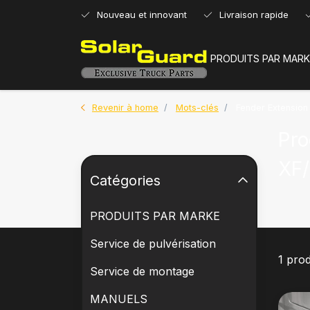
Nouveau et innovant
Livraison rapide
PRODUITS PAR MARK
Revenir à home
Mots-clés
Fender Extensio
Pro
XF
Catégories
PRODUITS PAR MARKE
Service de pulvérisation
1 prod
Service de montage
MANUELS