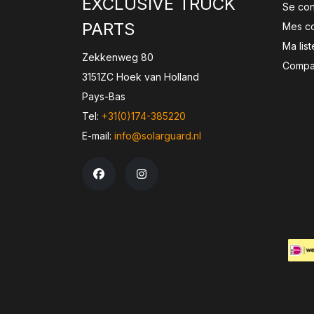
EXCLUSIVE TRUCK
Se co
PARTS
Mes c
Ma lis
Zekkenweg 80
Compar
3151ZC Hoek van Holland
Pays-Bas
Tel:
+31(0)174-385220
E-mail:
info@solarguard.nl