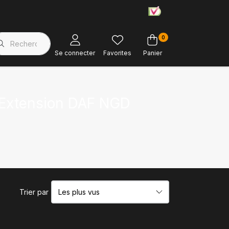
0
Magasin d'usine
Soutien à la clientèle
Se connecter
Favorites
Panier
r Extension DAF NGD
Trier par