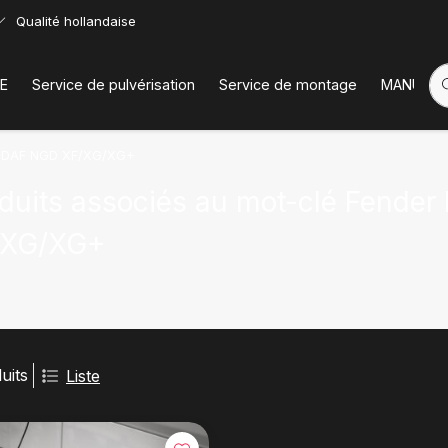
Qualité hollandaise
E
Service de pulvérisation
Service de montage
MANUELS
n DAF NGD XF/XG/XG+
duits associés au mot-clé Fende
/XG/XG+
uits
Liste