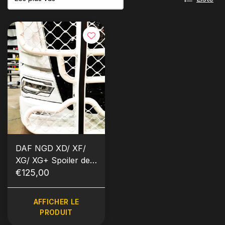
DAF NGD XD/ XF/
XG/ XG+ Spoiler de
phares
€125,00
AFFICHER LE
PRODUIT