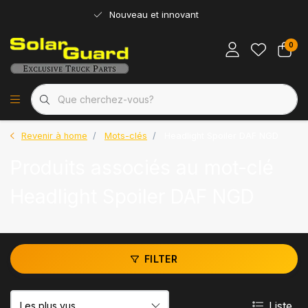
Nouveau et innovant
0
Revenir à home
Mots-clés
Headlight Spoiler DAF NGD
Produits associés au mot-clé
Headlight Spoiler DAF NGD
FILTER
Liste