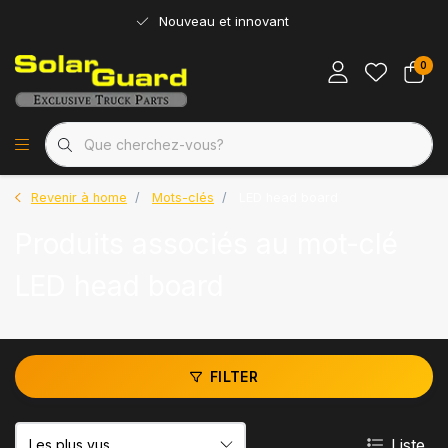
Nouveau et innovant
0
Revenir à home
Mots-clés
LED head board
Produits associés au mot-clé
LED head board
FILTER
Liste