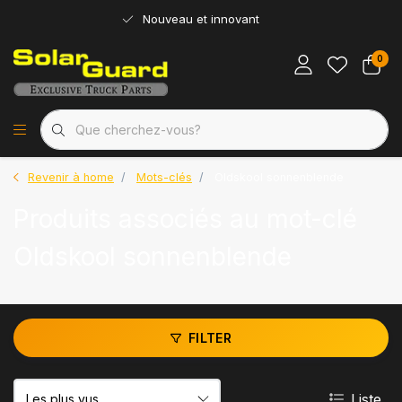
Nouveau et innovant
0
Revenir à home
Mots-clés
Oldskool sonnenblende
Produits associés au mot-clé
Oldskool sonnenblende
FILTER
Liste