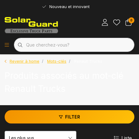
Nouveau et innovant
0
Revenir à home
Mots-clés
Renault Trucks
Produits associés au mot-clé
Renault Trucks
FILTER
Liste