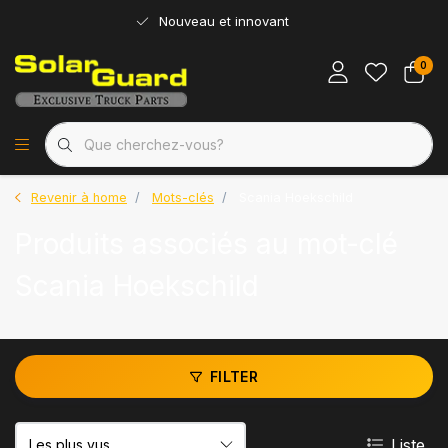
Nouveau et innovant
0
Revenir à home
Mots-clés
Scania Hoekschild
Produits associés au mot-clé
Scania Hoekschild
FILTER
Liste