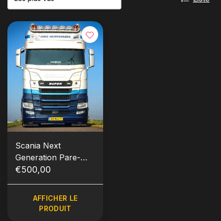
Scania Next
Generation Pare-
soleil avec ligne plate
€500,00
AFFICHER LE
PRODUIT