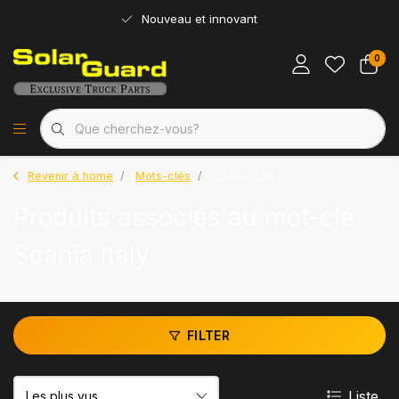
Nouveau et innovant
0
Revenir à home
Mots-clés
Scania Italy
Produits associés au mot-clé
Scania Italy
FILTER
Liste