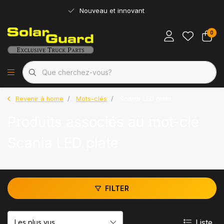
Nouveau et innovant
0
Revenir à home
Mots-clés
Scania LED plate
Produits associés au mot-clé
Scania LED plate
FILTER
Liste