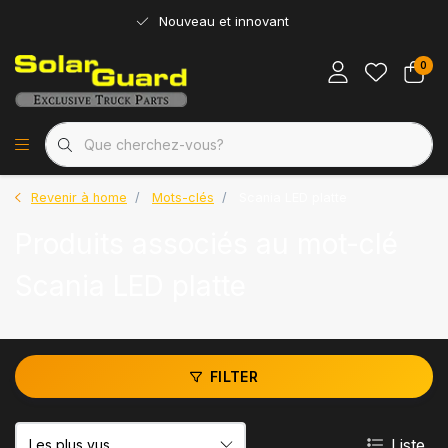
Nouveau et innovant
0
Revenir à home
Mots-clés
Scania LED platte
Produits associés au mot-clé
Scania LED platte
FILTER
Liste