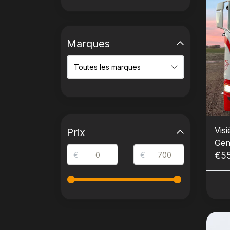
Marques
Vis
Prix
Gener
lam
€5
€
€