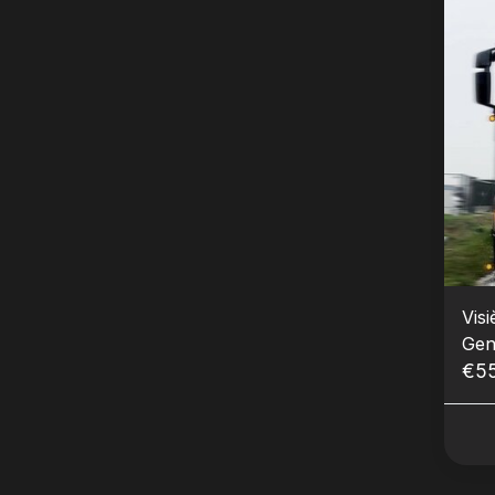
Vis
Gen
€5