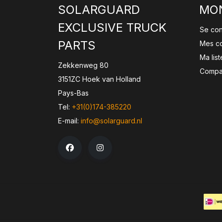
SOLARGUARD
MO
EXCLUSIVE TRUCK
Se co
PARTS
Mes c
Ma lis
Zekkenweg 80
Compar
3151ZC Hoek van Holland
Pays-Bas
Tel:
+31(0)174-385220
E-mail:
info@solarguard.nl