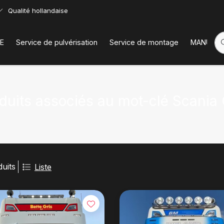
Qualité hollandaise
E
Service de pulvérisation
Service de montage
MANUELS
duits associés au mot-clé Scania 
duits
Liste