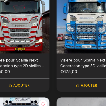
ière pour Scania Next
Visière pour Scania Next
ation type 2D vieilles
Generation type 3D vieilles
pes
50,00
lampes
€675,00
AJOUTER
AJOUTER