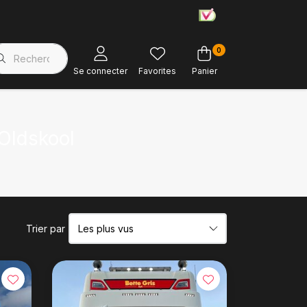
0
Magasin d'usine
Soutien à la clientèle
Se connecter
Favorites
Panier
Oldskool
Trier par