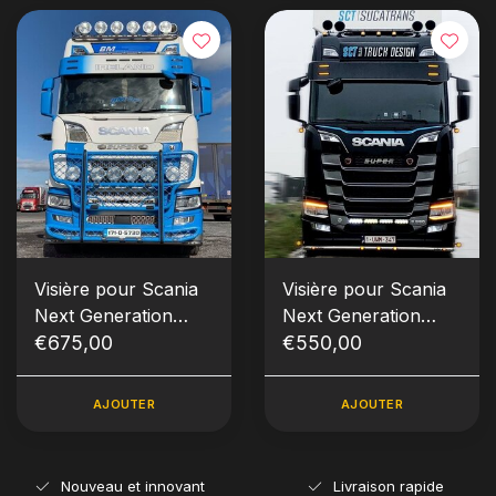
Visière pour Scania
Visière pour Scania
Next Generation
Next Generation
type 3D vieilles
€675,00
type 3A
€550,00
lampes
AJOUTER
AJOUTER
Nouveau et innovant
Livraison rapide