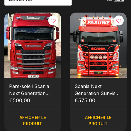
Pare-soleil Scania
Scania Next
Next Generation
Generation Sunvisor
Type 2
€500,00
5 Round Bottom
€575,00
(pare-soleil)
AFFICHER LE
AFFICHER LE
PRODUIT
PRODUIT