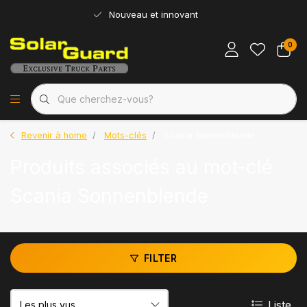
Nouveau et innovant
0
Revenir à home
Mots-clés
Scania Sonnenblende
Produits associés au mot-clé
Scania Sonnenblende
FILTER
Liste