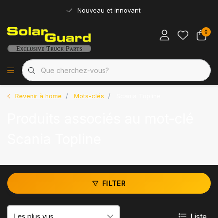
Nouveau et innovant
0
Revenir à home
Mots-clés
Scania Topline
Produits associés au mot-clé
Scania Topline
FILTER
Liste