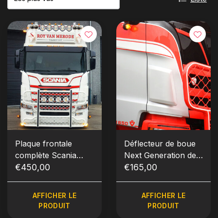
Plaque frontale
Déflecteur de boue
complète Scania
Next Generation de
Next Generation
€450,00
Scania
€165,00
AFFICHER LE
AFFICHER LE
PRODUIT
PRODUIT