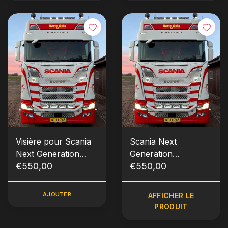
Visière pour Scania
Scania Next
Next Generation
Generation
type 2D vieilles
€550,00
Zonneklep type 2D
€550,00
lampes
AJOUTER
AFFICHER LE
PRODUIT