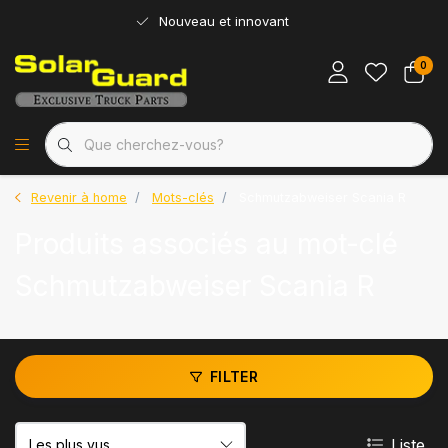
Nouveau et innovant
0
Revenir à home
Mots-clés
Schmutzabweiser Scania R
Produits associés au mot-clé
Schmutzabweiser Scania R
FILTER
Liste