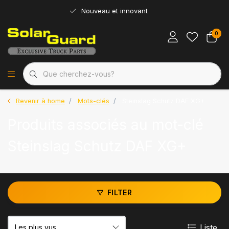
Nouveau et innovant
0
Revenir à home
Mots-clés
Steinslag Schutz DAF XG+
Produits associés au mot-clé
Steinslag Schutz DAF XG+
FILTER
Liste