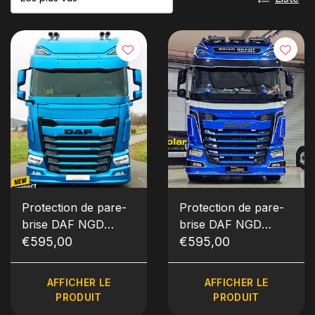
Protection de pare-
Protection de pare-
brise DAF NGD
brise DAF NGD
XF/XG/XG+
€595,00
XF/XG/XG+
€595,00
AFFICHER LE
AFFICHER LE
PRODUIT
PRODUIT