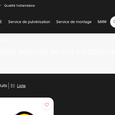
Qualité hollandaise
E
Service de pulvérisation
Service de montage
MANUELS
potlight
duits associés au mot-clé Strands 
uits
Liste