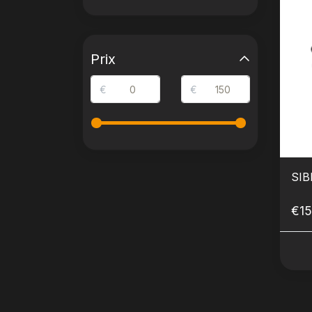
Prix
€
€
SIB
€15