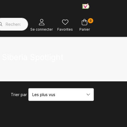
0
Magasin d'usine
Soutien à la clientèle
Se connecter
Favorites
Panier
Siberia Spotlight
Trier par