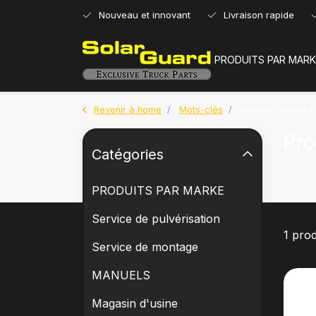
Nouveau et innovant
Livraison rapide
PRODUITS PAR MARK
Revenir à home
Mots-clés
Strands Siberia S
Pro
Catégories
PRODUITS PAR MARKE
Service de pulvérisation
1 prod
Service de montage
MANUELS
Magasin d'usine