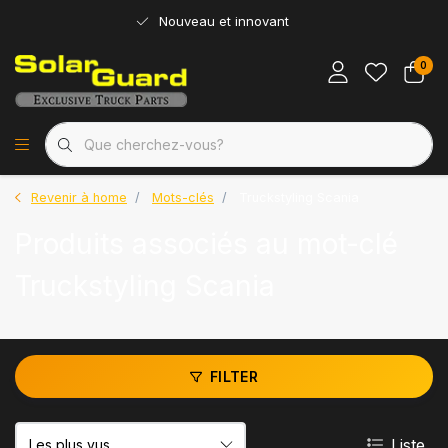
Nouveau et innovant
0
Revenir à home
Mots-clés
Truckstyling Scania
Produits associés au mot-clé
Truckstyling Scania
FILTER
Liste