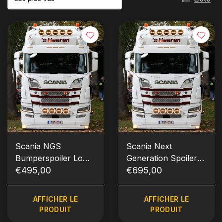
Scania NGS
Scania Next
Bumperspoiler Low
Generation Spoiler
Bumper Type 5
€495,00
avant bas Type 5
€695,00
AFFICHER LE
AFFICHER LE
PRODUIT
PRODUIT