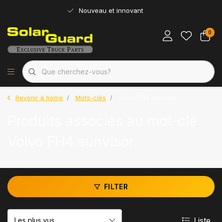
Nouveau et innovant
0
Revenir à home
Mots-clés
Volvo FH4 sunvisor
Produits associés au mot-clé
Volvo FH4 sunvisor
FILTER
Liste