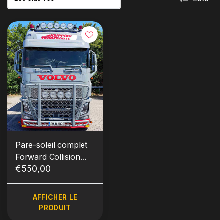
Pare-soleil complet
Forward Collision
Volvo FH4/5 Type 2
€550,00
AFFICHER LE
PRODUIT