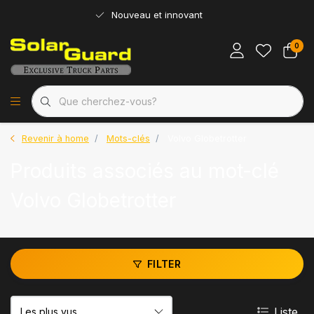
Nouveau et innovant
0
Revenir à home
Mots-clés
Volvo Globetrotter
Produits associés au mot-clé
Volvo Globetrotter
FILTER
Liste