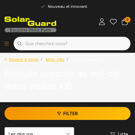
Nouveau et innovant
0
Revenir à home
Mots-clés
Volvo Visiere XXL
Produits associés au mot-clé
Volvo Visiere XXL
FILTER
Liste