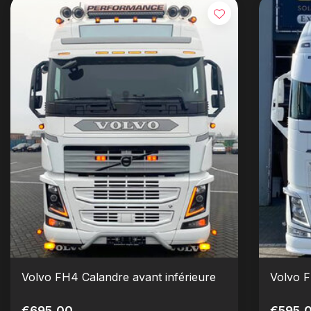
Volvo FH4 Calandre avant inférieure
Volvo 
€695,00
€595,