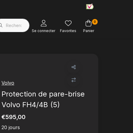
0
Magasin d'usine
Soutien à la clientèle
Se connecter
Favorites
Panier
Volvo
Protection de pare-brise
Volvo FH4/4B (5)
€595,00
20 jours