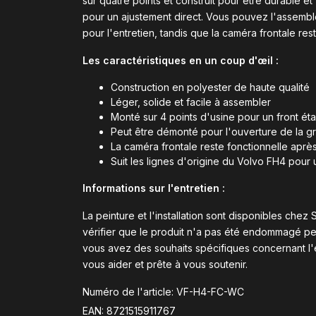
sur quatre points et construit pour être durable et 
pour un ajustement direct. Vous pouvez l'assemble
pour l'entretien, tandis que la caméra frontale res
Les caractéristiques en un coup d'œil :
Construction en polyester de haute qualité
Léger, solide et facile à assembler
Monté sur 4 points d'usine pour un front ét
Peut être démonté pour l'ouverture de la gril
La caméra frontale reste fonctionnelle aprè
Suit les lignes d'origine du Volvo FH4 pour 
Informations sur l'entretien :
La peinture et l'installation sont disponibles ch
vérifier que le produit n'a pas été endommagé pend
vous avez des souhaits spécifiques concernant l'
vous aider et prête à vous soutenir.
Numéro de l'article: VF-H4-FC-WC
EAN: 8721515911767