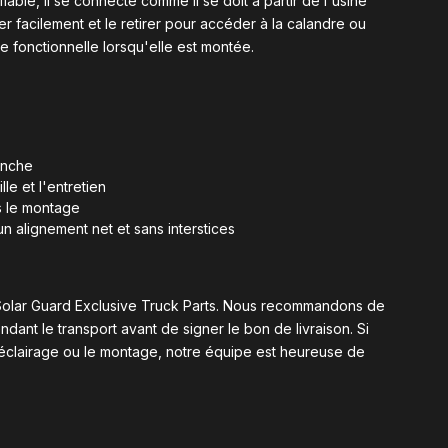
fiable, il se connecte comme il se doit à partir de l'usine
r facilement et le retirer pour accéder à la calandre ou
te fonctionnelle lorsqu'elle est montée.
anche
le et l'entretien
s le montage
un alignement net et sans interstices
ez Solar Guard Exclusive Truck Parts. Nous recommandons de
ant le transport avant de signer le bon de livraison. Si
éclairage ou le montage, notre équipe est heureuse de