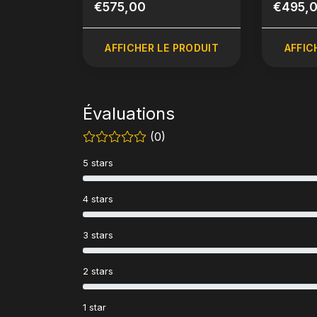
4 28cm Colisión frontal
€575,00
€495,
AFFICHER LE PRODUIT
AFFIC
Évaluations
(0)
5 stars
4 stars
3 stars
2 stars
1 star