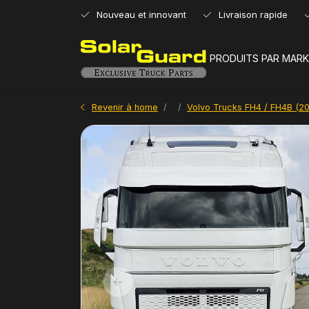
Nouveau et innovant
Livraison rapide
PRODUITS PAR MARK
Revenir à home
Volvo Trucks FH4 / FH4B (20