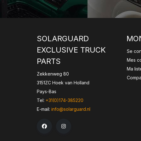
SOLARGUARD
MO
EXCLUSIVE TRUCK
Se co
PARTS
Mes c
Ma lis
Zekkenweg 80
Compar
3151ZC Hoek van Holland
Pays-Bas
Tel:
+31(0)174-385220
E-mail:
info@solarguard.nl